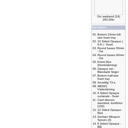
Orc warband (24)
260,00kr
Storsäljare
01.
Bottom 10mm full-
size foam tray
02.
10 Sided Opaque (
0-9 ) - Svart
03.
Round bases 50mm
- 5st
04.
Round bases 40mm
- 5st
05.
Emoti Dice
(Humörtärning)
06.
Opaque set -
Blandade färger
07.
Bottom half-size
foam tray
08.
Sexsidig T3:a
09.
WED01
Vädertärning
10.
6 Sided Opaque
numerals - Svart
11.
Card sleeves
standard, kortfickor
(100)
12.
12 Sided Opaque -
Röd
13.
German Weapon
Sprues (3)
14.
8 Sided Opaque -
Blå