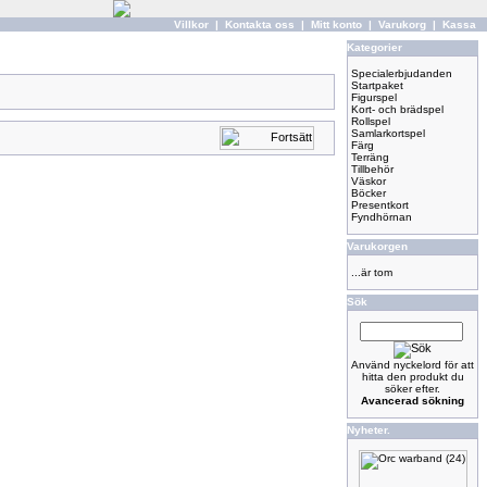
Villkor
|
Kontakta oss
|
Mitt konto
|
Varukorg
|
Kassa
Kategorier
Specialerbjudanden
Startpaket
Figurspel
Kort- och brädspel
Rollspel
Samlarkortspel
Färg
Terräng
Tillbehör
Väskor
Böcker
Presentkort
Fyndhörnan
Varukorgen
...är tom
Sök
Använd nyckelord för att
hitta den produkt du
söker efter.
Avancerad sökning
Nyheter.