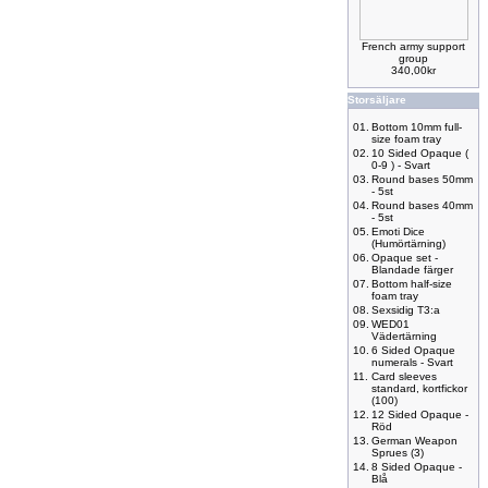
French army support
group
340,00kr
Storsäljare
01.
Bottom 10mm full-
size foam tray
02.
10 Sided Opaque (
0-9 ) - Svart
03.
Round bases 50mm
- 5st
04.
Round bases 40mm
- 5st
05.
Emoti Dice
(Humörtärning)
06.
Opaque set -
Blandade färger
07.
Bottom half-size
foam tray
08.
Sexsidig T3:a
09.
WED01
Vädertärning
10.
6 Sided Opaque
numerals - Svart
11.
Card sleeves
standard, kortfickor
(100)
12.
12 Sided Opaque -
Röd
13.
German Weapon
Sprues (3)
14.
8 Sided Opaque -
Blå