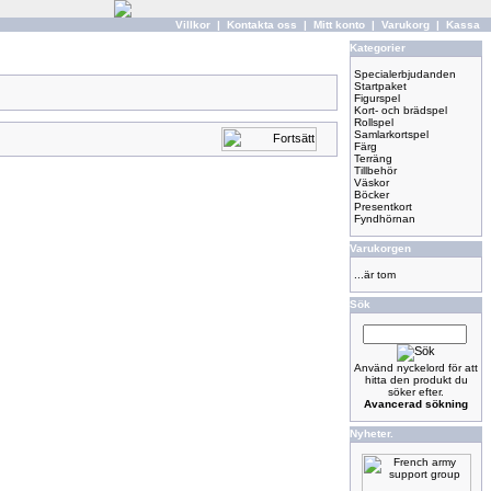
Villkor
|
Kontakta oss
|
Mitt konto
|
Varukorg
|
Kassa
Kategorier
Specialerbjudanden
Startpaket
Figurspel
Kort- och brädspel
Rollspel
Samlarkortspel
Färg
Terräng
Tillbehör
Väskor
Böcker
Presentkort
Fyndhörnan
Varukorgen
...är tom
Sök
Använd nyckelord för att
hitta den produkt du
söker efter.
Avancerad sökning
Nyheter.