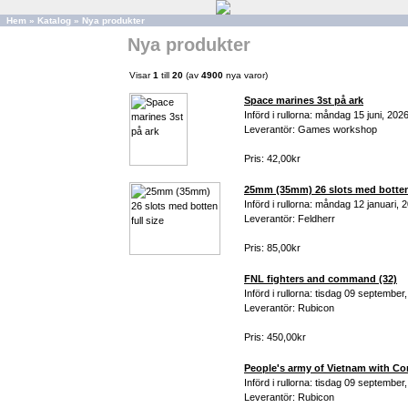
Hem
»
Katalog
»
Nya produkter
Nya produkter
Visar
1
till
20
(av
4900
nya varor)
Space marines 3st på ark
Införd i rullorna: måndag 15 juni, 202
Leverantör: Games workshop
Pris: 42,00kr
25mm (35mm) 26 slots med botten 
Införd i rullorna: måndag 12 januari, 
Leverantör: Feldherr
Pris: 85,00kr
FNL fighters and command (32)
Införd i rullorna: tisdag 09 september
Leverantör: Rubicon
Pris: 450,00kr
People's army of Vietnam with C
Införd i rullorna: tisdag 09 september
Leverantör: Rubicon