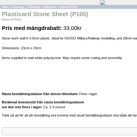
Hem
»
Katalog
»
Tillbehör
»
Material
»
AmeraP105
Plasticard Stone Sheet (P105)
[AmeraP105]
Pris med mängdrabatt:
33,00kr
Stone work wall in 0.5mm plastic. Ideal for HO/OO Military/Railway modelling, and 28mm war
Dimensions: 23cm x 23cm
Items supplied in matt white polystyrene. May require some cutting and assembly.
Nästa beställningsdatum från denna tillverkare:
Finns i lager.
Beräknad leveranstid från nästa beställningsdatum
om den inte finns i lager:
Ca. 1-3 veckor
Tänk på att för att din beställning ska komma med utsatt beställningsdatum ska både din bes