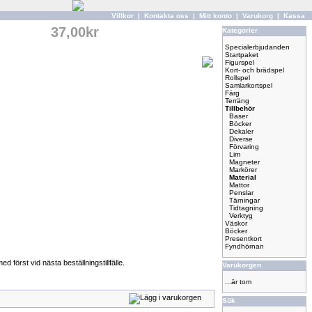
Villkor
|
Kontakta oss
|
Mitt konto
|
Varukorg
|
Kassa
37,00kr
Kategorier
Specialerbjudanden
Startpaket
Figurspel
Kort- och brädspel
Rollspel
Samlarkortspel
Färg
Terräng
Tillbehör
Baser
Böcker
Dekaler
Diverse
Förvaring
Lim
Magneter
Markörer
Material
Mattor
Penslar
Tärningar
Tidtagning
Verktyg
Väskor
Böcker
Presentkort
Fyndhörnan
först vid nästa beställningstillfälle.
Varukorgen
...är tom
Sök