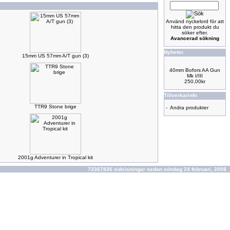
Använd nyckelord för att
hitta den produkt du
söker efter.
Avancerad sökning
Nyheter.
15mm US 57mm A/T gun (3)
40mm Bofors AA Gun
Mk I/III
250,00kr
Tillverkarinfo
TTR9 Stone brige
-
Andra produkter
2001g Adventurer in Tropical kit
73367836 sidvisningar sedan söndag 24 februari, 2008