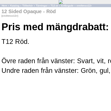
Hem
»
Katalog
»
Tillbehör
»
Tärningar
»
T12:or
»
Enfärgade
»
em4tmso12r
12 Sided Opaque - Röd
[em4tmso12r]
Pris med mängdrabatt:
T12 Röd.
Övre raden från vänster: Svart, vit, r
Undre raden från vänster: Grön, gul, 