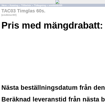
Hem
»
Katalog
»
Tillbehör
»
Tidtagning
»
em4timer60
TAC03 Timglas 60s.
[em4timer60]
Pris med mängdrabatt:
Nästa beställningsdatum från denn
Beräknad leveranstid från nästa 