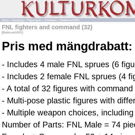
Hem
»
Katalog
»
Figurspel
»
Vietnam
»
Rubicon1001
FNL fighters and command (32)
[Rubicon1001]
Pris med mängdrabatt:
- Includes 4 male FNL sprues (6 fig
- Includes 2 female FNL sprues (4 f
- A total of 32 figures with command
- Multi-pose plastic figures with dif
- Multiple weapon choices, includin
Number of Parts: FNL Male = 74 piec