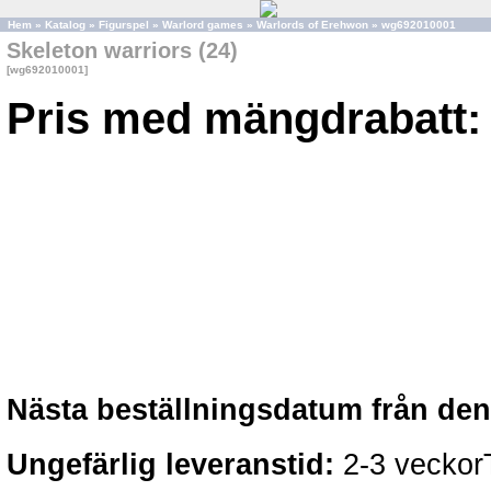
Hem
»
Katalog
»
Figurspel
»
Warlord games
»
Warlords of Erehwon
»
wg692010001
Skeleton warriors (24)
[wg692010001]
Pris med mängdrabatt:
Nästa beställningsdatum från denn
Ungefärlig leveranstid:
2-3 veckorTä