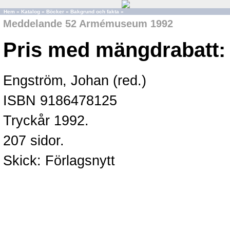
Hem
»
Katalog
»
Böcker
»
Bakgrund och fakta
»
Meddelande 52 Armémuseum 1992
Pris med mängdrabatt:
Engström, Johan (red.)
ISBN 9186478125
Tryckår 1992.
207 sidor.
Skick: Förlagsnytt