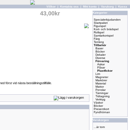
Villkor
|
Kontakta oss
|
Mitt konto
|
Varukorg
|
Kassa
43,00kr
Kategorier
Specialerbjudanden
Startpaket
Figurspel
Kort- och brädspel
Rollspel
Samlarkortspel
Färg
Terräng
Tillbehör
Baser
Böcker
Dekaler
Diverse
Förvaring
Askar
Påsar
Plastfickor
Lim
Magneter
Markörer
först vid nästa beställningstillfälle.
Material
Mattor
Penslar
Tärningar
Tidtagning
Verktyg
Väskor
Böcker
Presentkort
Fyndhörnan
Varukorgen
...är tom