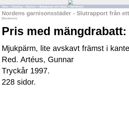
Hem
»
Katalog
»
Böcker
»
Bakgrund och fakta
»
Nordens1
Nordens garnisonsstäder - Slutrapport från et
[Nordens1]
Pris med mängdrabatt:
Mjukpärm, lite avskavt främst i kan
Red. Artéus, Gunnar
Tryckår 1997.
228 sidor.