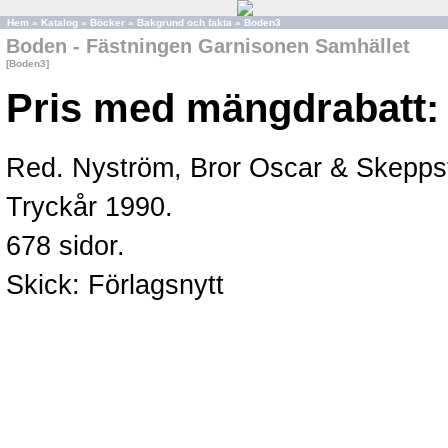
Hem
»
Katalog
»
Böcker
»
Bakgrund och fakta
»
Boden3
Boden - Fästningen Garnisonen Samhället
[Boden3]
Pris med mängdrabatt:
Red. Nyström, Bror Oscar & Skepps
Tryckår 1990.
678 sidor.
Skick: Förlagsnytt