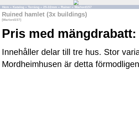
Hem
»
Katalog
»
Terräng
»
25-32mm
»
Ruiner
»
Warlord157
Ruined hamlet (3x buildings)
[Warlord157]
Pris med mängdrabatt:
Innehåller delar till tre hus. Stor va
Mordheimhusen är detta förmodligen 