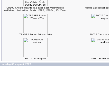
CH100 Checkerboards in 2 sizes each yellow/black,
Nexus Ball socket gat
red/white, black/white. Scale: 1/285, 1/300th, 15-20mm.
TBASE2 Round 20mm - 20st
10029 Cart and
F0015 Orc outpost
10037 Stable an
torsdag 06 augusti, 2026