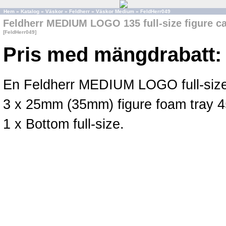
Hem
»
Katalog
»
Väskor
»
Feldherr
»
Väskor Medium
»
FeldHerr049
Feldherr MEDIUM LOGO 135 full-size figure c
[FeldHerr049]
Pris med mängdrabatt:
En Feldherr MEDIUM LOGO full-size
3 x 25mm (35mm) figure foam tray 45
1 x Bottom full-size.