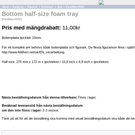
Hem
»
Katalog
»
Väskor
»
Feldherr
»
Ark
»
FeldHerr020
Bottom half-size foam tray
[FeldHerr020]
Pris med mängdrabatt:
11,00kr
Bottenplatta tjocklek 10mm.
För ett komplett ark behövs både bottenplatta och figurark. De flesta figurarken finns i sjä
http://www.feldherr.net/uk/EN_verarbeitung.
Half size: 275 mm x 172 m x tjockleken / 10,8 inch x 6,8 inch x tjockleken.
Nästa beställningsdatum från denna tillverkare:
Finns i lager.
Beräknad leveranstid från nästa beställningsdatum
om den inte finns i lager:
2-3 veckor.
Tänk på att för att din beställning ska komma med utsatt beställningsdatum ska både din bes