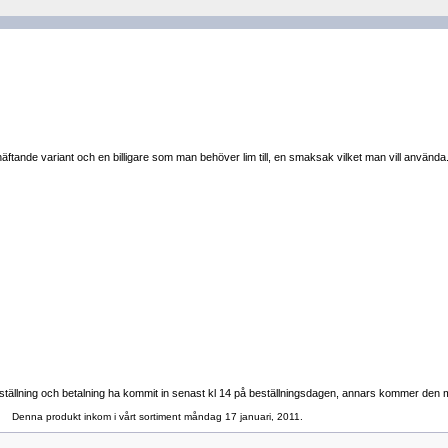
lvhäftande variant och en billigare som man behöver lim till, en smaksak vilket man vill använ
tällning och betalning ha kommit in senast kl 14 på beställningsdagen, annars kommer den med 
Denna produkt inkom i vårt sortiment måndag 17 januari, 2011.