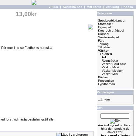
Villkor
|
Kontakta oss
|
Mitt konto
|
Varukorg
|
Kassa
13,00kr
Kategorier
Specialerbjudanden
Startpaket
Figurspel
Kort- och brädspel
Rollspel
Samlarkortspel
Färg
Terräng
Tillbehör
da. För mer info se Feldherrs hemsida
Väskor
Feldherr
Ark
Ryggsäckar
Väskor Hard case
Väskor Maxi
Väskor Medium
Väskor Mini
Böcker
Presentkort
Fyndhörnan
Varukorgen
...är tom
Sök
först vid nästa beställningstillfälle.
Använd nyckelord för att
hitta den produkt du
söker efter.
Avancerad sökning