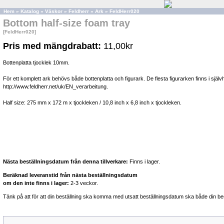
Hem
»
Katalog
»
Väskor
»
Feldherr
»
Ark
»
FeldHerr020
Bottom half-size foam tray
[FeldHerr020]
Pris med mängdrabatt:
11,00kr
Bottenplatta tjocklek 10mm.
För ett komplett ark behövs både bottenplatta och figurark. De flesta figurarken finns i sjä
http://www.feldherr.net/uk/EN_verarbeitung.
Half size: 275 mm x 172 m x tjockleken / 10,8 inch x 6,8 inch x tjockleken.
Nästa beställningsdatum från denna tillverkare:
Finns i lager.
Beräknad leveranstid från nästa beställningsdatum
om den inte finns i lager:
2-3 veckor.
Tänk på att för att din beställning ska komma med utsatt beställningsdatum ska både din bes