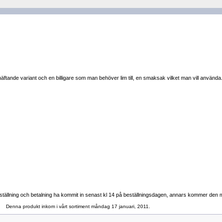
lvhäftande variant och en billigare som man behöver lim till, en smaksak vilket man vill använ
tällning och betalning ha kommit in senast kl 14 på beställningsdagen, annars kommer den med 
Denna produkt inkom i vårt sortiment måndag 17 januari, 2011.