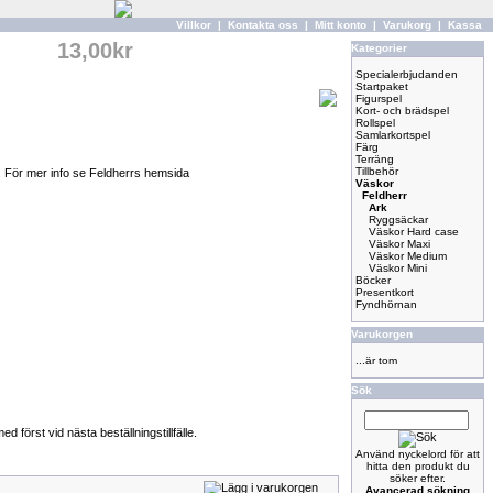
Villkor
|
Kontakta oss
|
Mitt konto
|
Varukorg
|
Kassa
13,00kr
Kategorier
Specialerbjudanden
Startpaket
Figurspel
Kort- och brädspel
Rollspel
Samlarkortspel
Färg
Terräng
Tillbehör
da. För mer info se Feldherrs hemsida
Väskor
Feldherr
Ark
Ryggsäckar
Väskor Hard case
Väskor Maxi
Väskor Medium
Väskor Mini
Böcker
Presentkort
Fyndhörnan
Varukorgen
...är tom
Sök
först vid nästa beställningstillfälle.
Använd nyckelord för att
hitta den produkt du
söker efter.
Avancerad sökning