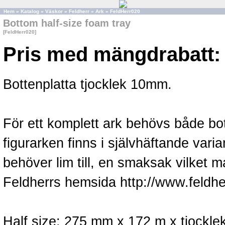
Hem
»
Katalog
»
Väskor
»
Feldherr
»
Ark
»
FeldHerr020
Bottom half-size foam tray
[FeldHerr020]
Pris med mängdrabatt:
Bottenplatta tjocklek 10mm.
För ett komplett ark behövs både bot
figurarken finns i självhäftande vari
behöver lim till, en smaksak vilket m
Feldherrs hemsida http://www.feldhe
Half size: 275 mm x 172 m x tjocklek