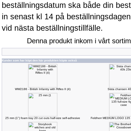
beställningsdatum ska både din best
in senast kl 14 på beställningsdage
vid nästa beställningstillfälle.
Denna produkt inkom i vårt sorti
Kunder som har köpt den här produkten köpte också
WW2186 - British Infantry with Rifles II (4)
Sista chansen 40
25 mm (1") foam tray 20 cut outs half-size self-adhesive
Feldherr MEDIUM LOGO 135 ful