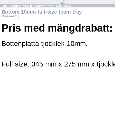
Hem
»
Katalog
»
Väskor
»
Feldherr
»
Ark
»
FeldHerr001
Bottom 10mm full-size foam tray
[FeldHerr001]
Pris med mängdrabatt:
Bottenplatta tjocklek 10mm.
Full size: 345 mm x 275 mm x tjockl