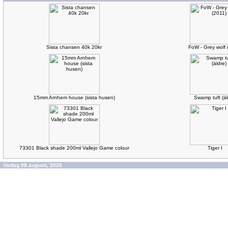
Sista chansen 40k 20kr
FoW - Grey wolf 
15mm Arnhem house (sista husen)
Swamp tuft (äl
73301 Black shade 200ml Vallejo Game colour
Tiger I
lördag 08 augusti, 2026