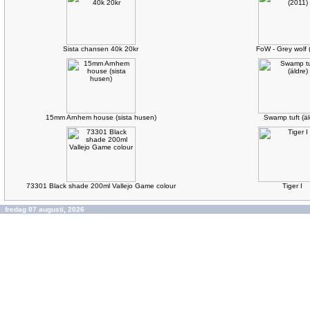
Sista chansen 40k 20kr
FoW - Grey wolf 
15mm Arnhem house (sista husen)
Swamp tuft (äl
73301 Black shade 200ml Vallejo Game colour
Tiger I
fredag 07 augusti, 2026