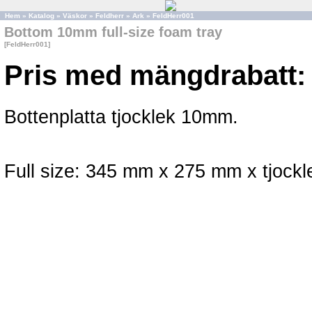
Hem
»
Katalog
»
Väskor
»
Feldherr
»
Ark
»
FeldHerr001
Bottom 10mm full-size foam tray
[FeldHerr001]
Pris med mängdrabatt:
Bottenplatta tjocklek 10mm.
Full size: 345 mm x 275 mm x tjockl