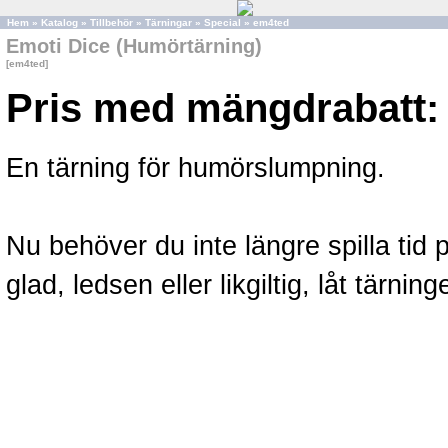
Hem
»
Katalog
»
Tillbehör
»
Tärningar
»
Special
»
em4ted
Emoti Dice (Humörtärning)
[em4ted]
Pris med mängdrabatt:
En tärning för humörslumpning.
Nu behöver du inte längre spilla ti
glad, ledsen eller likgiltig, låt tärni