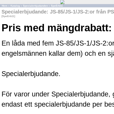
Hem
»
Katalog
»
Specialerbjudanden
»
SpeErb11
Specialerbjudande: JS-85/JS-1/JS-2:or från PS
[SpeErb11]
Pris med mängdrabatt:
En låda med fem JS-85/JS-1/JS-2:or 
engelsmännen kallar dem) och en sjä
Specialerbjudande.
För varor under Specialerbjudande, gä
endast ett specialerbjudande per bes