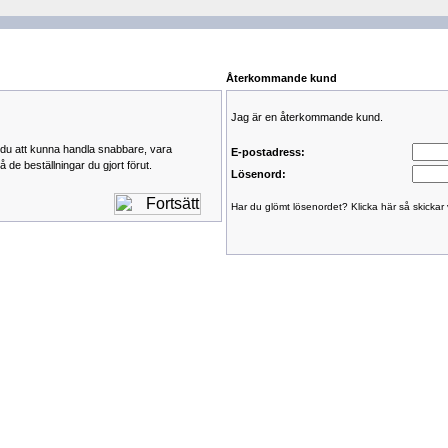
Återkommande kund
Jag är en återkommande kund.
du att kunna handla snabbare, vara
E-postadress:
 de beställningar du gjort förut.
Lösenord:
Har du glömt lösenordet? Klicka här så skickar v