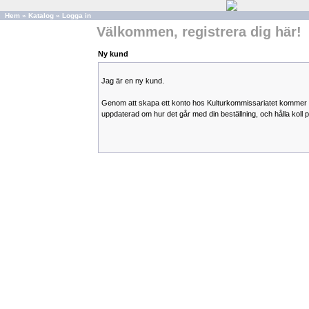
Hem
»
Katalog
»
Logga in
Välkommen, registrera dig här!
Ny kund
Jag är en ny kund.
Genom att skapa ett konto hos Kulturkommissariatet kommer 
uppdaterad om hur det går med din beställning, och hålla koll på