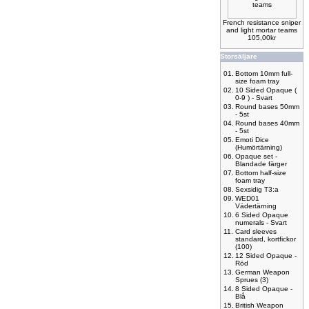
French resistance sniper
and light mortar teams
105,00kr
Storsäljare
01.
Bottom 10mm full-
size foam tray
02.
10 Sided Opaque (
0-9 ) - Svart
03.
Round bases 50mm
- 5st
04.
Round bases 40mm
- 5st
05.
Emoti Dice
(Humörtärning)
06.
Opaque set -
Blandade färger
07.
Bottom half-size
foam tray
08.
Sexsidig T3:a
09.
WED01
Vädertärning
10.
6 Sided Opaque
numerals - Svart
11.
Card sleeves
standard, kortfickor
(100)
12.
12 Sided Opaque -
Röd
13.
German Weapon
Sprues (3)
14.
8 Sided Opaque -
Blå
15.
British Weapon