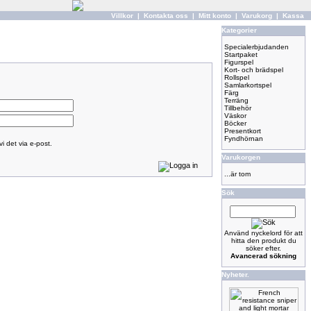
Villkor
|
Kontakta oss
|
Mitt konto
|
Varukorg
|
Kassa
Kategorier
Specialerbjudanden
Startpaket
Figurspel
Kort- och brädspel
Rollspel
Samlarkortspel
Färg
Terräng
Tillbehör
Väskor
Böcker
Presentkort
Fyndhörnan
i det via e-post.
Varukorgen
...är tom
Sök
Använd nyckelord för att
hitta den produkt du
söker efter.
Avancerad sökning
Nyheter.