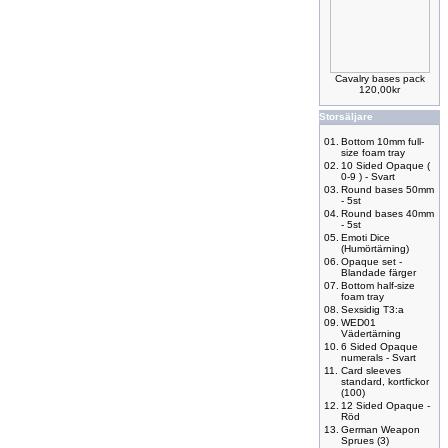
Cavalry bases pack
120,00kr
Storsäljare
01.
Bottom 10mm full-
size foam tray
02.
10 Sided Opaque (
0-9 ) - Svart
03.
Round bases 50mm
- 5st
04.
Round bases 40mm
- 5st
05.
Emoti Dice
(Humörtärning)
06.
Opaque set -
Blandade färger
07.
Bottom half-size
foam tray
08.
Sexsidig T3:a
09.
WED01
Vädertärning
10.
6 Sided Opaque
numerals - Svart
11.
Card sleeves
standard, kortfickor
(100)
12.
12 Sided Opaque -
Röd
13.
German Weapon
Sprues (3)