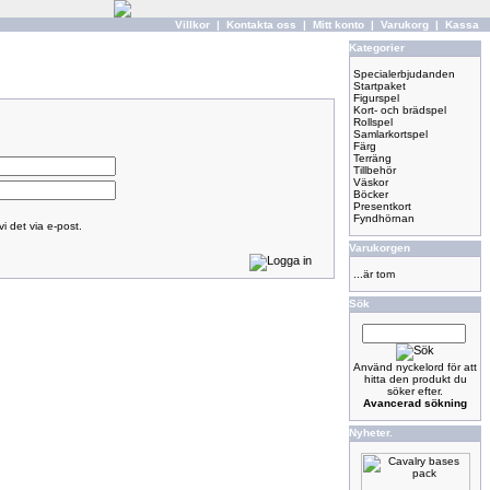
Villkor
|
Kontakta oss
|
Mitt konto
|
Varukorg
|
Kassa
Kategorier
Specialerbjudanden
Startpaket
Figurspel
Kort- och brädspel
Rollspel
Samlarkortspel
Färg
Terräng
Tillbehör
Väskor
Böcker
Presentkort
Fyndhörnan
i det via e-post.
Varukorgen
...är tom
Sök
Använd nyckelord för att
hitta den produkt du
söker efter.
Avancerad sökning
Nyheter.