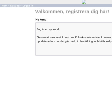
Hem
»
Katalog
»
Logga in
Välkommen, registrera dig här!
Ny kund
Jag är en ny kund.
Genom att skapa ett konto hos Kulturkommissariatet kommer 
uppdaterad om hur det går med din beställning, och hålla koll på