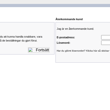
Återkommande kund
Jag är en återkommande kund.
du att kunna handla snabbare, vara
E-postadress:
 de beställningar du gjort förut.
Lösenord:
Har du glömt lösenordet? Klicka här så skickar v