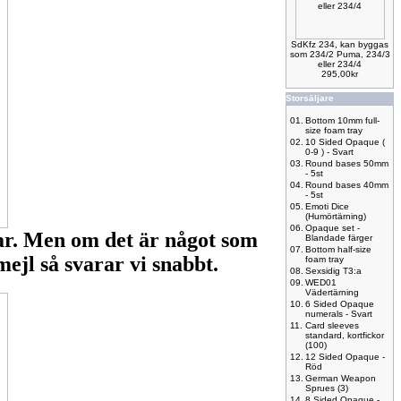
SdKfz 234, kan byggas
som 234/2 Puma, 234/3
eller 234/4
295,00kr
Storsäljare
01.
Bottom 10mm full-
size foam tray
02.
10 Sided Opaque (
0-9 ) - Svart
03.
Round bases 50mm
- 5st
04.
Round bases 40mm
- 5st
05.
Emoti Dice
(Humörtärning)
06.
Opaque set -
nar. Men om det är något som
Blandade färger
07.
Bottom half-size
ejl så svarar vi snabbt.
foam tray
08.
Sexsidig T3:a
09.
WED01
Vädertärning
10.
6 Sided Opaque
numerals - Svart
11.
Card sleeves
standard, kortfickor
(100)
12.
12 Sided Opaque -
Röd
13.
German Weapon
Sprues (3)
14.
8 Sided Opaque -