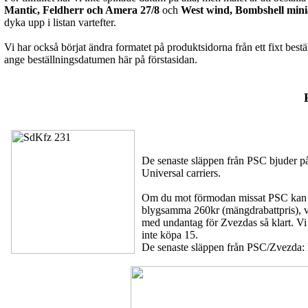
Mantic, Feldherr och Amera 27/8
och
West wind, Bombshell minia
dyka upp i listan vartefter.
Vi har också börjat ändra formatet på produktsidorna från ett fixt best
ange beställningsdatumen här på förstasidan.
De senaste släppen från PSC bjuder 
Universal carriers
.
Om du mot förmodan missat PSC kan vi b
blygsamma 260kr (mängdrabattpris), vil
med undantag för Zvezdas så klart. Vi
inte köpa 15.
De senaste släppen från PSC/Zvezda: