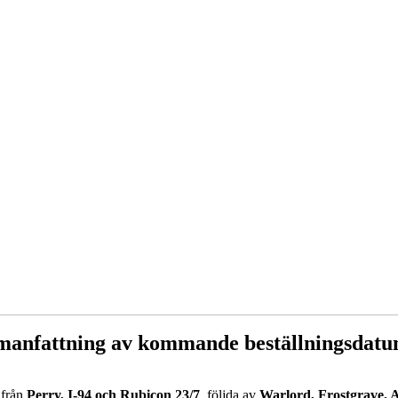
manfattning av kommande beställningsdatu
a från
Perry, I-94 och Rubicon 23/7
, följda av
Warlord, Frostgrave, 