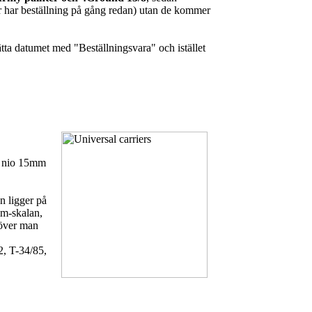
ler har beställning på gång redan) utan de kommer
ätta datumet med "Beställningsvara" och istället
n nio 15mm
n ligger på
mm-skalan,
höver man
2
,
T-34/85
,