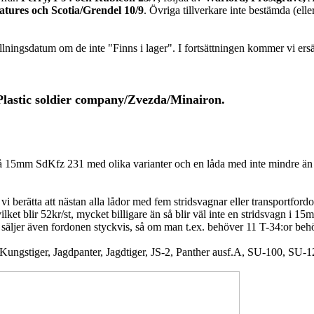
tures och Scotia/Grendel 10/9
. Övriga tillverkare inte bestämda (el
ällningsdatum om de inte "Finns i lager". I fortsättningen kommer vi ers
Plastic soldier company/Zvezda/Minairon.
på
15mm SdKfz 231 med olika varianter
och
en låda med inte mindre ä
erätta att nästan alla lådor med fem stridsvagnar eller transportfordo
ket blir 52kr/st, mycket billigare än så blir väl inte en stridsvagn i 15
 säljer även fordonen styckvis, så om man t.ex. behöver 11 T-34:or be
Kungstiger
,
Jagdpanter
,
Jagdtiger
,
JS-2
,
Panther ausf.A
,
SU-100
,
SU-1