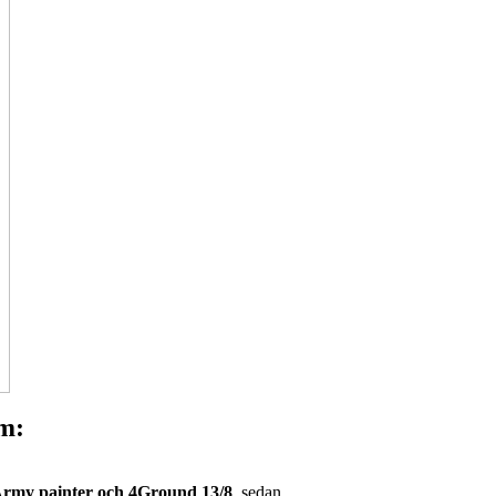
m:
Army painter och 4Ground 13/8
, sedan