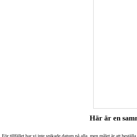
Här är en sam
För tillfället har vi inte spikade datum på alla, men målet är att beställ