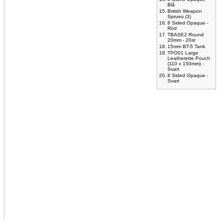
Blå
15.
British Weapon
Sprues (3)
16.
8 Sided Opaque -
Röd
17.
TBASE2 Round
20mm - 20st
18.
15mm BT-5 Tank
19.
TPO01 Large
Leatherette Pouch
(110 x 150mm) -
Svart
20.
8 Sided Opaque -
Svart