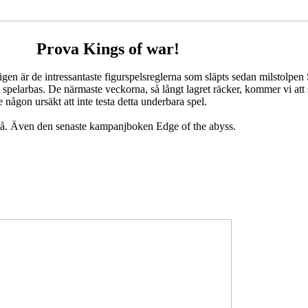
Prova Kings of war!
ligen är de intressantaste figurspelsreglerna som släpts sedan milstolpen
rre spelarbas. De närmaste veckorna, så långt lagret räcker, kommer vi att 
e någon ursäkt att inte testa detta underbara spel.
ckså. Även den senaste kampanjboken
Edge of the abyss
.