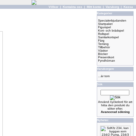
Villkor
|
Kontakta oss
|
Mitt konto
|
Varukorg
|
Kassa
Kategorier
Specialerbjudanden
Startpaket
Figurspel
Kort- och brädspel
Rollspel
Samlarkortspel
Färg
Terräng
Tillbehör
Väskor
Böcker
Presentkort
Fyndhörnan
Varukorgen
...är tom
Sök
Använd nyckelord för att
hitta den produkt du
söker efter.
Avancerad sökning
Nyheter.