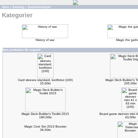
Hem
»
Katalog
»
Samlarkortspel
Kategorier
History of war
Magic the gath
Nya produkter för augusti
Card sleeves standard, kortfickor (100)
Magic Deck Builder's To
25,00kr
205,00kr
Magic Deck Builder's Toolkit 2015
Board game sleeves mini 4
190,00kr
43,00kr
Magic Core Set 2013 Booster
36,00kr