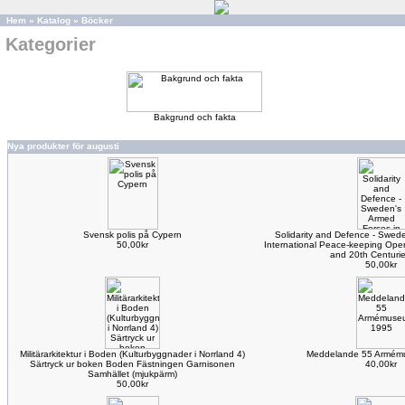
Hem
»
Katalog
»
Böcker
Kategorier
Bakgrund och fakta
Nya produkter för augusti
Svensk polis på Cypern
Solidarity and Defence - Swede
50,00kr
International Peace-keeping Oper
and 20th Centuri
50,00kr
Militärarkitektur i Boden (Kulturbyggnader i Norrland 4)
Meddelande 55 Armém
Särtryck ur boken Boden Fästningen Garnisonen
40,00kr
Samhället (mjukpärm)
50,00kr