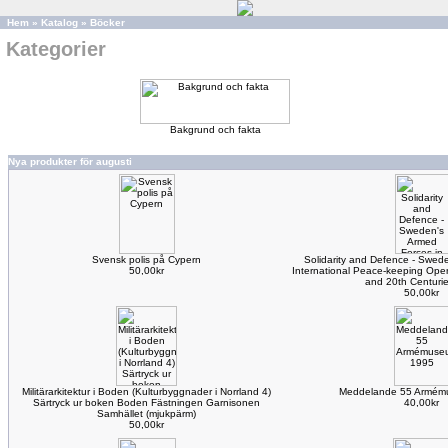
Hem
»
Katalog
»
Böcker
Kategorier
Bakgrund och fakta
Nya produkter för augusti
Svensk polis på Cypern
Solidarity and Defence - Swede
50,00kr
International Peace-keeping Oper
and 20th Centuri
50,00kr
Militärarkitektur i Boden (Kulturbyggnader i Norrland 4)
Meddelande 55 Armém
Särtryck ur boken Boden Fästningen Garnisonen
40,00kr
Samhället (mjukpärm)
50,00kr