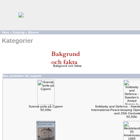
Hem
»
Katalog
»
Böcker
Kategorier
Bakgrund och fakta
Nya produkter för augusti
Svensk polis på Cypern
Solidarity and Defence - Swede
50,00kr
International Peace-keeping Oper
and 20th Centuri
50,00kr