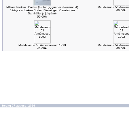
Militärarkitektur i Boden (Kulturbyggnader i Norrland 4)
Meddelande 55 Armém
Särtryck ur boken Boden Fästningen Garnisonen
40,00kr
Samhället (mjukpärm)
50,00kr
Meddelande 53 Armémuseum 1993
Meddelande 52 Armém
40,00kr
40,00kr
fredag 07 augusti, 2026