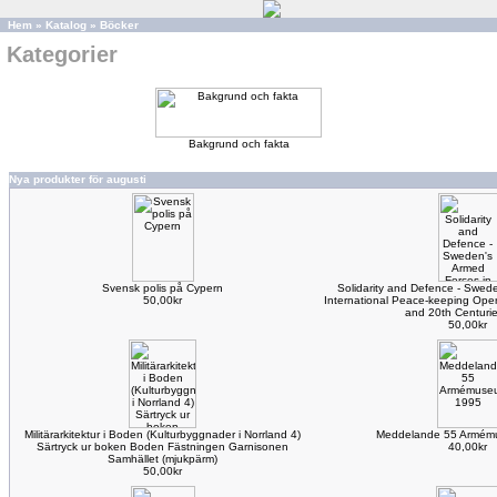
Hem
»
Katalog
»
Böcker
Kategorier
Bakgrund och fakta
Nya produkter för augusti
Svensk polis på Cypern
Solidarity and Defence - Swede
50,00kr
International Peace-keeping Oper
and 20th Centuri
50,00kr
Militärarkitektur i Boden (Kulturbyggnader i Norrland 4)
Meddelande 55 Armém
Särtryck ur boken Boden Fästningen Garnisonen
40,00kr
Samhället (mjukpärm)
50,00kr