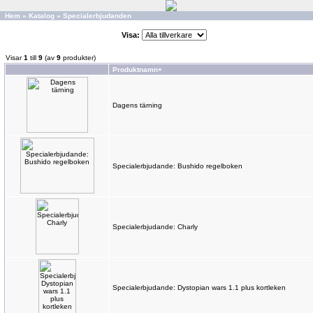
Hem
»
Katalog
»
Specialerbjudanden
Visa:
Visar
1
till
9
(av
9
produkter)
Produktnamn+
Dagens tärning
Specialerbjudande: Bushido regelboken
Specialerbjudande: Charly
Specialerbjudande: Dystopian wars 1.1 plus kortleken