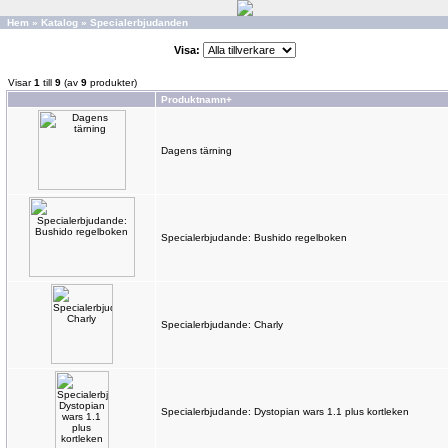
Hem
»
Katalog
»
Specialerbjudanden
Visa:
Visar
1
till
9
(av
9
produkter)
Produktnamn+
Dagens tärning
Specialerbjudande: Bushido regelboken
Specialerbjudande: Charly
Specialerbjudande: Dystopian wars 1.1 plus kortleken