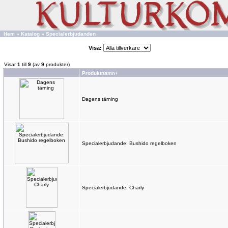
Hem
»
Katalog
»
Specialerbjudanden
Visa:
Visar
1
till
9
(av
9
produkter)
Produktnamn+
Dagens tärning
Specialerbjudande: Bushido regelboken
Specialerbjudande: Charly