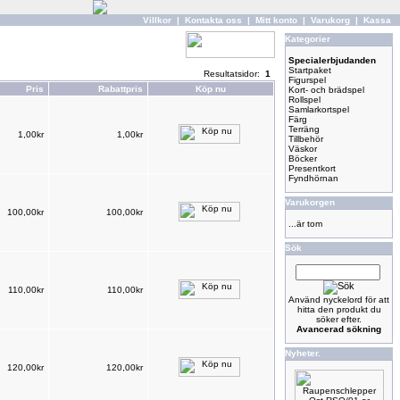
Villkor
|
Kontakta oss
|
Mitt konto
|
Varukorg
|
Kassa
Kategorier
Specialerbjudanden
Startpaket
Resultatsidor:
1
Figurspel
Pris
Rabattpris
Köp nu
Kort- och brädspel
Rollspel
Samlarkortspel
Färg
Terräng
1,00kr
1,00kr
Tillbehör
Väskor
Böcker
Presentkort
Fyndhörnan
Varukorgen
100,00kr
100,00kr
...är tom
Sök
110,00kr
110,00kr
Använd nyckelord för att
hitta den produkt du
söker efter.
Avancerad sökning
Nyheter.
120,00kr
120,00kr