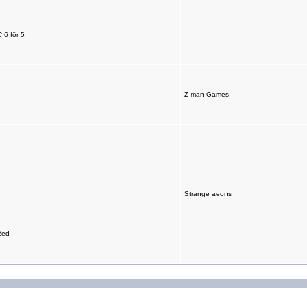
 6 för 5
Z-man Games
Strange aeons
2ed