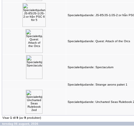
Specialerbjudande: JS-85/JS-1/JS-2:or från PSC
Specialerbjudande: Quest: Attack of the Orcs
Specialerbjudande: Spectaculum
Specialerbjudande: Strange aeons paket 1
Specialerbjudande: Uncharted Seas Rulebook 
Visar
1
till
9
(av
9
produkter)
torsdag 06 augusti, 2026