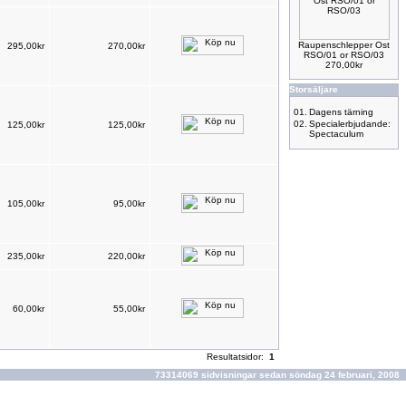
Raupenschlepper Ost
295,00kr
270,00kr
RSO/01 or RSO/03
270,00kr
Storsäljare
01.
Dagens tärning
02.
Specialerbjudande:
125,00kr
125,00kr
Spectaculum
105,00kr
95,00kr
235,00kr
220,00kr
60,00kr
55,00kr
Resultatsidor:
1
73314069 sidvisningar sedan söndag 24 februari, 2008