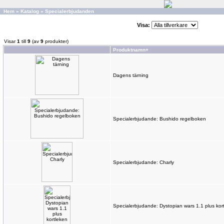
Hem
»
Katalog
»
Specialerbjudanden
Visa:
Visar
1
till
9
(av
9
produkter)
Produktnamn+
Dagens tärning
Specialerbjudande: Bushido regelboken
Specialerbjudande: Charly
Specialerbjudande: Dystopian wars 1.1 plus kor