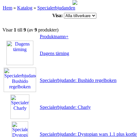
Hem
»
Katalog
»
Specialerbjudanden
Visa:
Visar
1
till
9
(av
9
produkter)
Produktnamn+
Dagens tärning
Specialerbjudande: Bushido regelboken
Specialerbjudande: Charly
Specialerbjudande: Dystopian wars 1.1 plus kortl