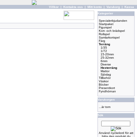
Villkor
|
Kontakta oss
|
Mitt konto
|
Varukorg
|
Kassa
Kategorier
Specialerbjudanden
Startpaket
Figurspel
Kort- och brädspel
Rollspel
Samlarkortspel
Färg
Terräng
1/35
1/72
15-20mm
25-32mm
6mm
Diverse
Hexterräng
Mattor
Sjöslag
Tillbehör
Väskor
Böcker
Presentkort
Fyndhörnan
Varukorgen
...är tom
Sök
Använd nyckelord för att
hitta den produkt du