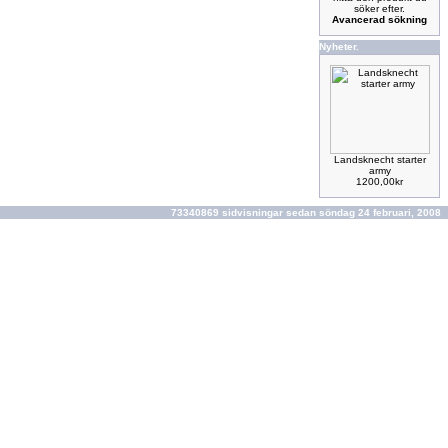
söker efter.
Avancerad sökning
Nyheter.
Landsknecht starter
army
1200,00kr
73340869 sidvisningar sedan söndag 24 februari, 2008