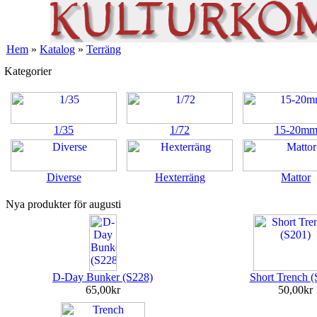
Hem
»
Katalog
»
Terräng
Kategorier
1/35
1/72
15-20m
Diverse
Hexterräng
Mattor
Nya produkter för augusti
D-Day Bunker (S228)
Short Trench (
65,00kr
50,00kr