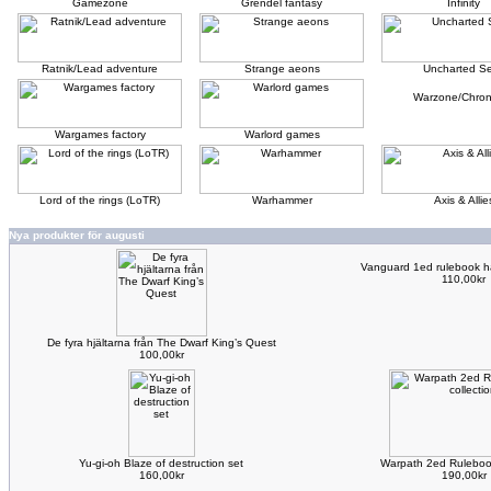
Gamezone
Grendel fantasy
Infinity
Ratnik/Lead adventure
Strange aeons
Uncharted S
Warzone/Chron
Wargames factory
Warlord games
Lord of the rings (LoTR)
Warhammer
Axis & Allie
Nya produkter för augusti
Vanguard 1ed rulebook h
110,00kr
De fyra hjältarna från The Dwarf King’s Quest
100,00kr
Yu-gi-oh Blaze of destruction set
Warpath 2ed Rulebook
160,00kr
190,00kr