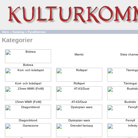
Hem
»
Katalog
»
Fyndhörnan
Kategorier
Mantic
Sista chans
Bokrea
Kort- och brädspel
Rollspel
Tärningar
15mm WWII (FoW)
AT-43/Dust
Bushido
Dragonblood
Dystopian wars
Fenryll