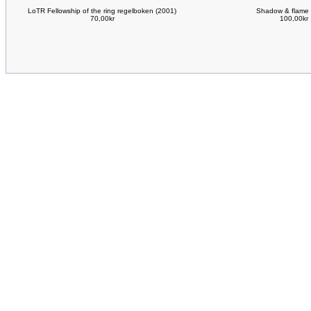
LoTR Fellowship of the ring regelboken (2001)
Shadow & flame 
70,00kr
100,00kr