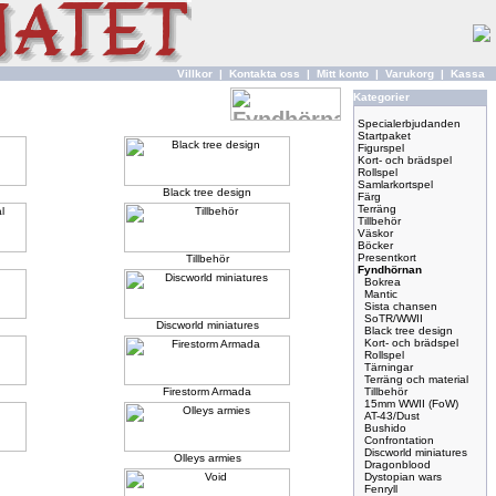
Villkor
|
Kontakta oss
|
Mitt konto
|
Varukorg
|
Kassa
Kategorier
Specialerbjudanden
Startpaket
Figurspel
Kort- och brädspel
Rollspel
Samlarkortspel
Black tree design
Färg
Terräng
Tillbehör
Väskor
Böcker
Presentkort
Tillbehör
Fyndhörnan
Bokrea
Mantic
Sista chansen
SoTR/WWII
Discworld miniatures
Black tree design
Kort- och brädspel
Rollspel
Tärningar
Terräng och material
Firestorm Armada
Tillbehör
15mm WWII (FoW)
AT-43/Dust
Bushido
Confrontation
Discworld miniatures
Olleys armies
Dragonblood
Dystopian wars
Fenryll