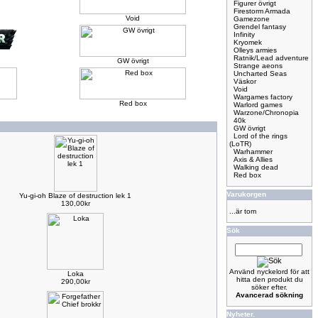
Figurer övrigt
Firestorm Armada
Void
Gamezone
Grendel fantasy
Infinity
Kryomek
Olleys armies
Ratnik/Lead adventure
GW övrigt
Strange aeons
Uncharted Seas
Väskor
Void
Wargames factory
Red box
Warlord games
Warzone/Chronopia
40k
GW övrigt
Lord of the rings
(LoTR)
Warhammer
Axis & Allies
Walking dead
Red box
Varukorgen
Yu-gi-oh Blaze of destruction lek 1
130,00kr
...är tom
Sök
Använd nyckelord för att
Loka
hitta den produkt du
290,00kr
söker efter.
Avancerad sökning
Nyheter.