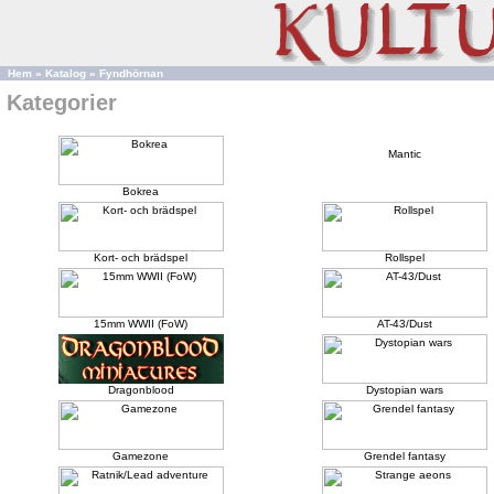
Hem
»
Katalog
»
Fyndhörnan
Kategorier
Mantic
Bokrea
Kort- och brädspel
Rollspel
15mm WWII (FoW)
AT-43/Dust
Dragonblood
Dystopian wars
Gamezone
Grendel fantasy