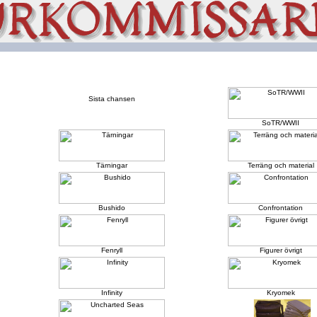
Sista chansen
SoTR/WWII
Tärningar
Terräng och material
Bushido
Confrontation
Fenryll
Figurer övrigt
Infinity
Kryomek