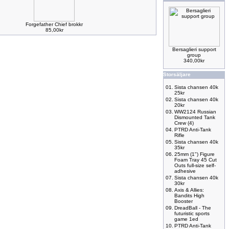
Forgefather Chief brokkr
85,00kr
Bersaglieri support
group
340,00kr
Storsäljare
01.
Sista chansen 40k
25kr
02.
Sista chansen 40k
20kr
03.
WW2124 Russian
Dismounted Tank
Crew (4)
04.
PTRD Anti-Tank
Rifle
05.
Sista chansen 40k
35kr
06.
25mm (1") Figure
Foam Tray 45 Cut
Outs full-size self-
adhesive
07.
Sista chansen 40k
30kr
08.
Axis & Allies:
Bandits High
Booster
09.
DreadBall - The
futuristic sports
game 1ed
10.
PTRD Anti-Tank