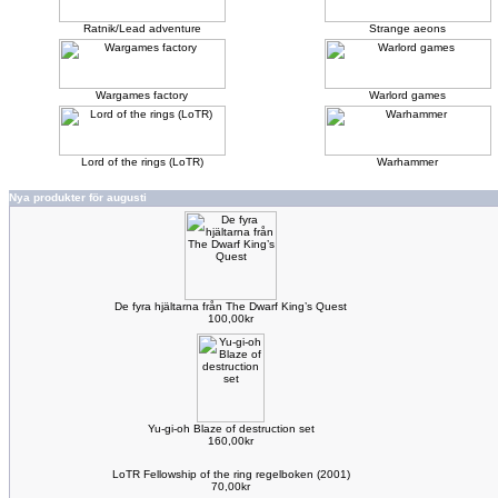
Ratnik/Lead adventure
Strange aeons
Wargames factory
Warlord games
Lord of the rings (LoTR)
Warhammer
Nya produkter för augusti
De fyra hjältarna från The Dwarf King’s Quest
100,00kr
Yu-gi-oh Blaze of destruction set
160,00kr
LoTR Fellowship of the ring regelboken (2001)
70,00kr