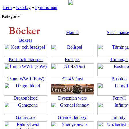
Hem
»
Katalog
»
Fyndhörnan
Kategorier
Mantic
Sista chans
Bokrea
Kort- och brädspel
Rollspel
Tärningar
15mm WWII (FoW)
AT-43/Dust
Bushido
Dragonblood
Dystopian wars
Fenryll
Gamezone
Grendel fantasy
Infinity