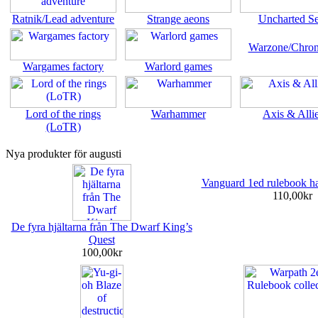
Ratnik/Lead adventure
Strange aeons
Uncharted S
Warzone/Chron
Wargames factory
Warlord games
Lord of the rings
Warhammer
Axis & Alli
(LoTR)
Nya produkter för augusti
Vanguard 1ed rulebook h
110,00kr
De fyra hjältarna från The Dwarf King’s
Quest
100,00kr