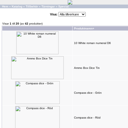
Hem
»
Katalog
»
Tillbehör
»
Tärningar
»
Special
Visa:
Visar
1
till
20
(av
42
produkter)
Produktnamn+
10 White roman numeral D6
Ammo Box Dice Tin
Compass dice - Grön
Compass dice - Röd