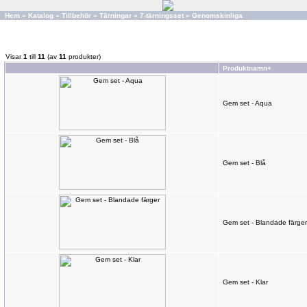
Hem
»
Katalog
»
Tillbehör
»
Tärningar
»
7-tärningsset
»
Genomskinliga
Visar
1
till
11
(av
11
produkter)
Produktnamn+
Gem set - Aqua
Gem set - Blå
Gem set - Blandade färger
Gem set - Klar