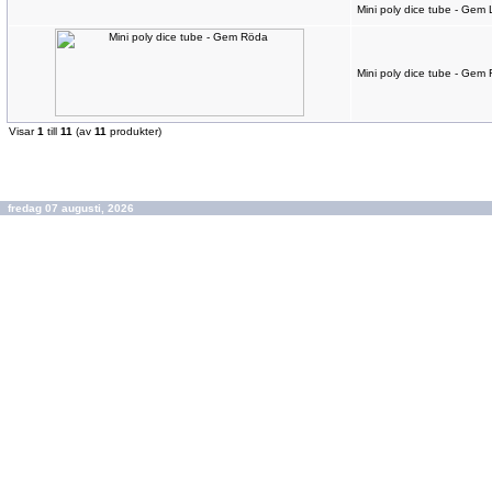
Mini poly dice tube - Gem L
Mini poly dice tube - Gem
Visar
1
till
11
(av
11
produkter)
fredag 07 augusti, 2026