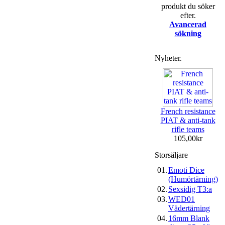
produkt du söker
efter.
Avancerad
sökning
Nyheter.
French resistance
PIAT & anti-tank
rifle teams
105,00kr
Storsäljare
01.
Emoti Dice
(Humörtärning)
02.
Sexsidig T3:a
03.
WED01
Vädertärning
04.
16mm Blank