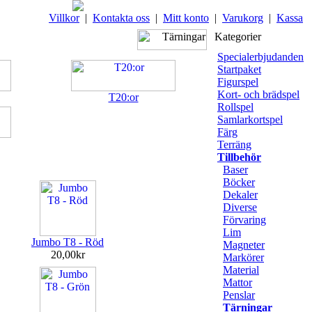
Villkor
|
Kontakta oss
|
Mitt konto
|
Varukorg
|
Kassa
Kategorier
Specialerbjudanden
Startpaket
Figurspel
Kort- och brädspel
T20:or
Rollspel
Samlarkortspel
Färg
Terräng
Tillbehör
Baser
Böcker
Dekaler
Diverse
Förvaring
Lim
Jumbo T8 - Röd
Magneter
20,00kr
Markörer
Material
Mattor
Penslar
Tärningar