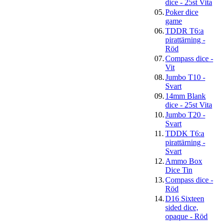
dice - 25st Vita
05.
Poker dice
game
06.
TDDR T6:a
pirattärning -
Röd
07.
Compass dice -
Vit
08.
Jumbo T10 -
Svart
09.
14mm Blank
dice - 25st Vita
10.
Jumbo T20 -
Svart
11.
TDDK T6:a
pirattärning -
Svart
12.
Ammo Box
Dice Tin
13.
Compass dice -
Röd
14.
D16 Sixteen
sided dice,
opaque - Röd