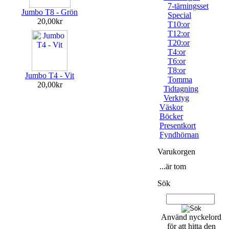
7-tärningsset
Jumbo T8 - Grön
Special
20,00kr
T10:or
T12:or
T20:or
T4:or
T6:or
T8:or
Jumbo T4 - Vit
Tomma
20,00kr
Tidtagning
Verktyg
Väskor
Böcker
Presentkort
Fyndhörnan
Varukorgen
...är tom
Sök
Använd nyckelord
för att hitta den