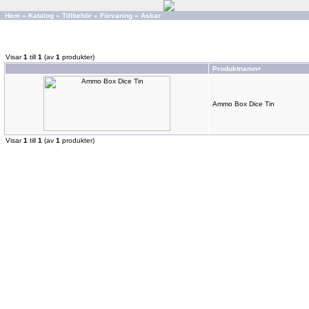
Hem
»
Katalog
»
Tillbehör
»
Förvaring
»
Askar
Visar
1
till
1
(av
1
produkter)
Produktnamn+
Ammo Box Dice Tin
Visar
1
till
1
(av
1
produkter)