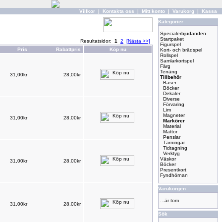
Villkor
|
Kontakta oss
|
Mitt konto
|
Varukorg
|
Kassa
Kategorier
Specialerbjudanden
Startpaket
Resultatsidor:
1
2
[Nästa >>]
Figurspel
Pris
Rabattpris
Köp nu
Kort- och brädspel
Rollspel
Samlarkortspel
Färg
Terräng
31,00kr
28,00kr
Tillbehör
Baser
Böcker
Dekaler
Diverse
Förvaring
Lim
Magneter
31,00kr
28,00kr
Markörer
Material
Mattor
Penslar
Tärningar
Tidtagning
Verktyg
Väskor
31,00kr
28,00kr
Böcker
Presentkort
Fyndhörnan
Varukorgen
...är tom
31,00kr
28,00kr
Sök