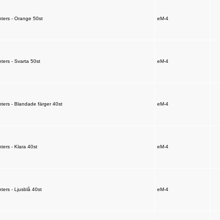
ers - Orange 50st
eM-4
rs - Svarta 50st
eM-4
rs - Blandade färger 40st
eM-4
rs - Klara 40st
eM-4
rs - Ljusblå 40st
eM-4