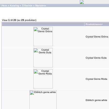
Hem
»
Katalog
»
Tillbehör
»
Markörer
Visar
1
till
20
(av
29
produkter)
Produktnamn+
Crystal Gems Gröna
Crystal Gems Gula
Crystal Gems Röda
Eldritch gems white