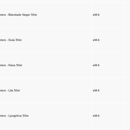
rs - Blandade färger 50st
eM-4
rs - Gula 50st
eM-4
rs - Klara 50st
eM-4
rs - Lila 50st
eM-4
rs - Ljusgröna 50st
eM-4