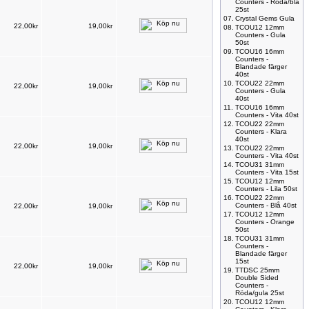
Counters - Röda/blå
25st
07.
Crystal Gems Gula
22,00kr
19,00kr
08.
TCOU12 12mm
Counters - Gula
50st
09.
TCOU16 16mm
Counters -
Blandade färger
40st
10.
TCOU22 22mm
22,00kr
19,00kr
Counters - Gula
40st
11.
TCOU16 16mm
Counters - Vita 40st
12.
TCOU22 22mm
Counters - Klara
40st
22,00kr
19,00kr
13.
TCOU22 22mm
Counters - Vita 40st
14.
TCOU31 31mm
Counters - Vita 15st
15.
TCOU12 12mm
Counters - Lila 50st
16.
TCOU22 22mm
Counters - Blå 40st
22,00kr
19,00kr
17.
TCOU12 12mm
Counters - Orange
50st
18.
TCOU31 31mm
Counters -
Blandade färger
15st
22,00kr
19,00kr
19.
TTDSC 25mm
Double Sided
Counters -
Röda/gula 25st
20.
TCOU12 12mm