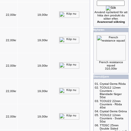
Använd nyckelord för att
22,00kr
19,00kr
hitta den produkt du
söker efter.
Avancerad sökning
Nyheter.
22,00kr
19,00kr
French resistance
squad
22,00kr
19,00kr
310,00kr
Storsäljare
01.
Crystal Gems Röda
02.
TCOU12 12mm
Counters -
22,00kr
19,00kr
Blandade färger
50st
03.
TCOU22 22mm
Counters - Röda
40st
04.
Crystal Gems Gröna
05.
TCOU12 12mm
22,00kr
19,00kr
Counters - Svarta
50st
06.
TTDSC 25mm
Double Sided