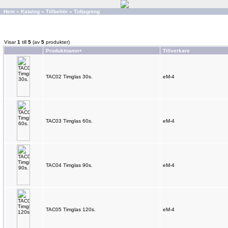
Hem
»
Katalog
»
Tillbehör
»
Tidtagning
Visar
1
till
5
(av
5
produkter)
Produktnamn+
Tillverkare
TAC02 Timglas 30s.
eM-4
TAC03 Timglas 60s.
eM-4
TAC04 Timglas 90s.
eM-4
TAC05 Timglas 120s.
eM-4