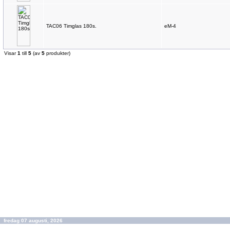
TAC06 Timglas 180s.
eM-4
Visar
1
till
5
(av
5
produkter)
fredag 07 augusti, 2026