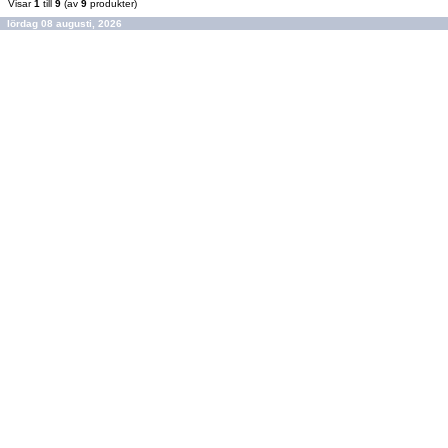
Visar
1
till
9
(av
9
produkter)
lördag 08 augusti, 2026