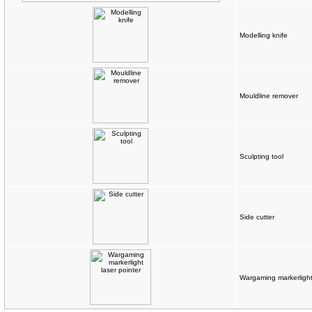
Modelling knife
Mouldline remover
Sculpting tool
Side cutter
Wargaming markerlight 