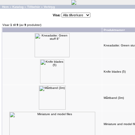
Hem
»
Katalog
»
Tillbehör
»
Verktyg
Visa:
Visar
1
till
9
(av
9
produkter)
Produktnamn+
Kneadatite: Green stuff
Knife blades (5)
Måttband (3m)
Miniature and model fi