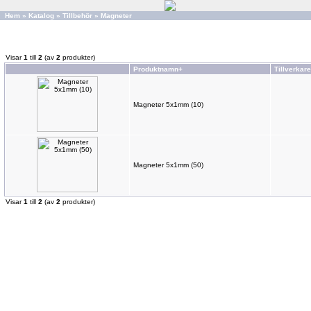
Hem
»
Katalog
»
Tillbehör
»
Magneter
Visar
1
till
2
(av
2
produkter)
Produktnamn+
Tillverkare
Magneter 5x1mm (10)
Magneter 5x1mm (50)
Visar
1
till
2
(av
2
produkter)