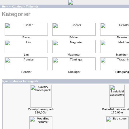
Hem
»
Katalog
»
Tillbehör
Kategorier
Baser
Böcker
Dekaler
Lim
Magneter
Markörer
Penslar
Tärningar
Tidtagning
Nya produkter för augusti
Cavalry bases pack
Battlefield accessor
120,00kr
175,00kr