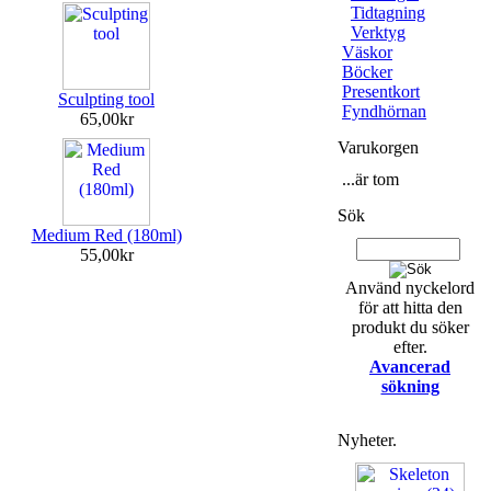
Tidtagning
Verktyg
Väskor
Böcker
Presentkort
Sculpting tool
Fyndhörnan
65,00kr
Varukorgen
...är tom
Sök
Medium Red (180ml)
55,00kr
Använd nyckelord
för att hitta den
produkt du söker
efter.
Avancerad
sökning
Nyheter.