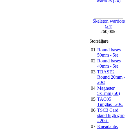
Skeleton warriors
(24)
260,00kr
Storsäljare
01.
Round bases
50mm - 5st
02.
Round bases
40mm - 5st
03.
TBASE2
Round 20mm -
20st
04.
Magneter
5x1mm (50)
05.
TAC05
Timglas 120s.
06.
TSC3 Card
stand high grip
- 20st.
07.
Kneadatite: