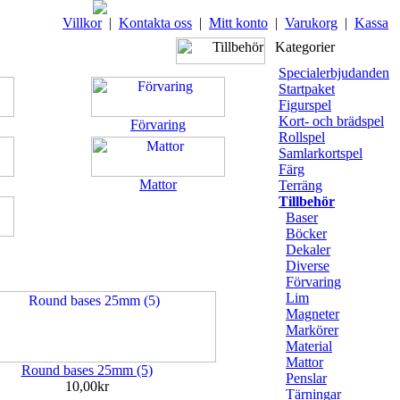
Villkor
|
Kontakta oss
|
Mitt konto
|
Varukorg
|
Kassa
Kategorier
Specialerbjudanden
Startpaket
Figurspel
Kort- och brädspel
Förvaring
Rollspel
Samlarkortspel
Färg
Mattor
Terräng
Tillbehör
Baser
Böcker
Dekaler
Diverse
Förvaring
Lim
Magneter
Markörer
Material
Mattor
Round bases 25mm (5)
Penslar
10,00kr
Tärningar