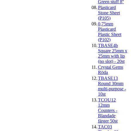
Green stuff 8''
08.
Plasticard
Stone Sheet
(P105)
09.
0,75mm
Plasticard
Plastic Sheet
(P102)
10.
TBASE4b
Square 25mm x
25mm with lip
(no slot) - 20st
11.
Crystal Gems
Röda
12.
TBASE13
Round 30mm
multi-purpose -
10st
13.
TCOU12
12mm
Counters -
Blandade
färger 50st
14.
TAC03