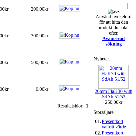
00kr
200,00kr
Använd nyckelord
för att hitta den
produkt du söker
efter.
00kr
300,00kr
Avancerad
sökning
Nyheter.
00kr
500,00kr
00kr
0,00kr
20mm FlaK30 with
SdAh 51/52
250,00kr
Resultatsidor:
1
Storsäljare
01.
Presentkort
valfritt värde
02.
Presentkort