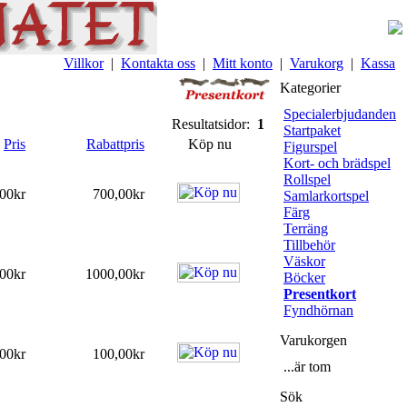
Villkor
|
Kontakta oss
|
Mitt konto
|
Varukorg
|
Kassa
Kategorier
Specialerbjudanden
Resultatsidor:
1
Startpaket
Pris
Rabattpris
Köp nu
Figurspel
Kort- och brädspel
Rollspel
00kr
700,00kr
Samlarkortspel
Färg
Terräng
Tillbehör
Väskor
00kr
1000,00kr
Böcker
Presentkort
Fyndhörnan
Varukorgen
00kr
100,00kr
...är tom
Sök